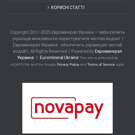
КОРИСНІ СТАТТІ
Copyright 2011-2025 Євромінерал Україна — забеспечити
українців можливостю користуватися чистою водою! |
Евроминерал Украина - обеспечить украинцев чистой
водой! | All Rights Reserved | Powered by
Евроминерал
Украина
|
Euromineral Ukraine
This site is protected by
reCAPTCHA and the Google
Privacy Policy
and
Terms of Service
apply.