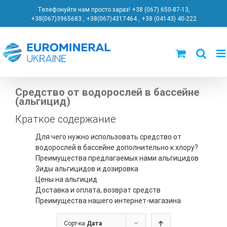
Skip
Телефонуйте нам просто зараз! +38 (067) 650-87-13
,
to
+38(067)3965683
,
+38(067)4317464
,
+38 (04143) 40-222
content
Средство от водорослей в бассейне
(альгицид)
Краткое содержание
Для чего нужно использовать средство от
водорослей в бассейне дополнительно к хлору?
Преимущества предлагаемых нами альгицидов
3иды альгицидов и дозировка
Цены на альгицид
Доставка и оплата, возврат средств
Преимущества нашего интернет-магазина
Сорт-ка
Дата