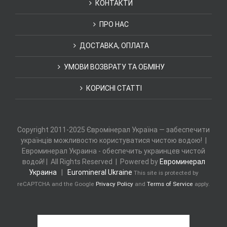
КОНТАКТИ
ПРО НАС
ДОСТАВКА, ОПЛАТА
УМОВИ ВОЗВРАТУ ТА ОБМІНУ
КОРИСНІ СТАТТІ
Copyright 2011-2025 Євромінерал Україна — забеспечити
українців можливостю користуватися чистою водою! |
Евроминерал Украина - обеспечить украинцев чистой
водой! | All Rights Reserved | Powered by
Евроминерал
Украина
|
Euromineral Ukraine
This site is protected by
reCAPTCHA and the Google
Privacy Policy
and
Terms of Service
apply.