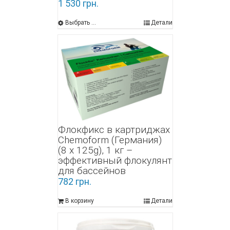
1 530
грн.
Выбрать ...
Детали
Флокфикс в картриджах
Chemoform (Германия)
(8 x 125g), 1 кг –
эффективный флокулянт
для бассейнов
782
грн.
В корзину
Детали