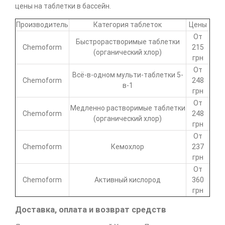
цены на таблетки в бассейн.
Производитель
Категория таблеток
Цены
От
Быстрорастворимые таблетки
Chemoform
215
(органический хлор)
грн
От
Всё-в-одном мульти-таблетки 5-
Chemoform
248
в-1
грн
От
Медленно растворимые таблетки
Chemoform
248
(органический хлор)
грн
От
Chemoform
Кемохлор
237
грн
От
Chemoform
Активный кислород
360
грн
Доставка, оплата и возврат средств