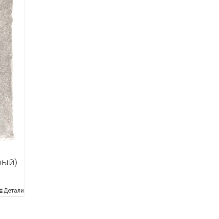
рый)
Детали