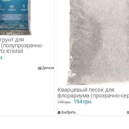
грунт для
 (полупрозрачно-
z Kristall
н.
Детали
Кварцевый песок для
флорариума (прозрачно-се
194
грн.
199
грн.
Выбрать ...