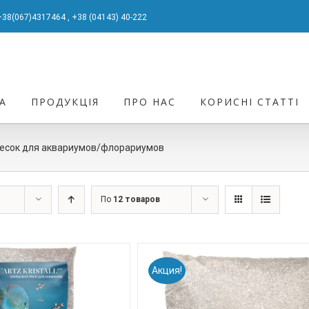
+38(067)4317464
,
+38 (04143) 40-222
А
ПРОДУКЦІЯ
ПРО НАС
КОРИСНІ СТАТТІ
есок для аквариумов/флорариумов
По
12 товаров
Акция!