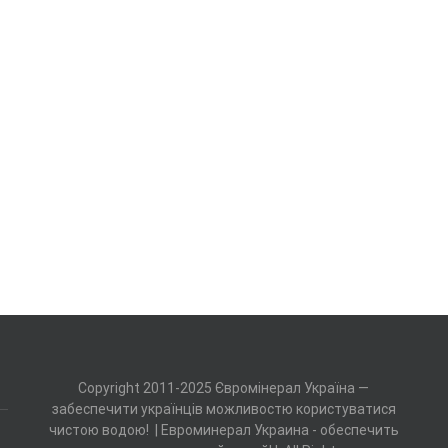
Copyright 2011-2025 Євромінерал Україна —
забеспечити українців можливостю користуватися
чистою водою! | Евроминерал Украина - обеспечить