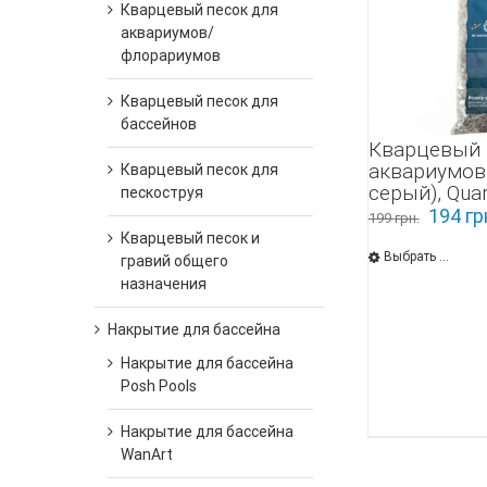
Кварцевый песок для
аквариумов/
флорариумов
Кварцевый песок для
бассейнов
Кварцевый 
аквариумов
Кварцевый песок для
серый), Quart
пескоструя
194
гр
199
грн.
Кварцевый песок и
Выбрать ...
гравий общего
назначения
Накрытие для бассейна
Накрытие для бассейна
Posh Pools
Накрытие для бассейна
WanArt