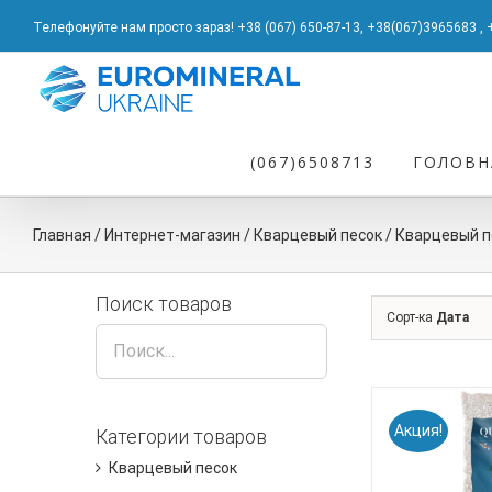
Skip
Телефонуйте нам просто зараз! +38 (067) 650-87-13
,
+38(067)3965683
,
to
content
Результат
поиска:
(067)6508713
ГОЛОВН
Главная
/
Интернет-магазин
/
Кварцевый песок
/
Кварцевый п
Поиск товаров
Сорт-ка
Дата
Акция!
Категории товаров
Кварцевый песок