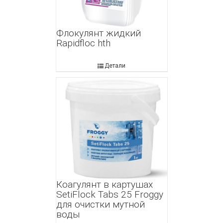
Флокулянт жидкий
Rapidfloc hth
Детали
Коагулянт в картушах
SetiFlock Tabs 25 Froggy
для очистки мутной
воды