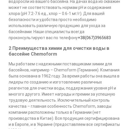
водоросли из вашего бассейна. На дачах вода из скважин
может не соответствовать нормам pH и содержания
хлора (pH 7.2-7.6 ед., хлор – 0.6-1 мг/г). Для вашей
безопасности и удобства просто необходимо
использовать различную продукцию для ухода за
бассейнами. Наши специалисты всегда
проконсультируют вас по телефону
+38(067)3965683
2 Преимущества химии для очистки воды в
бассейне Chemoform
Мы работаем с надежными поставщиками химии для
бассейнов, например – Chemoform (Германия). Компания
была основана в 1962 году. За время работы она вышла в
лидеры по созданию и изготовлению различных
реагентов для очистки воды, поддержания уровня рН и
многого другого. Имеет награды и премии за успешную
трудовую деятельность. Исключительный контроль
качества – главная особенность Chemoform, заводы
компании расположены только в Германии (нет
производства в Китае). Вся продукция сертифицирована
и в Европе, и в Украине (предоставляем все сертификаты