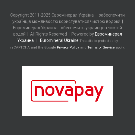
Copyright 2011-2025 Євромінерал Україна — забеспечити
українців можливостю користуватися чистою водою! |
Евроминерал Украина - обеспечить украинцев чистой
водой! | All Rights Reserved | Powered by
Евроминерал
Украина
|
Euromineral Ukraine
This site is protected by
reCAPTCHA and the Google
Privacy Policy
and
Terms of Service
apply.