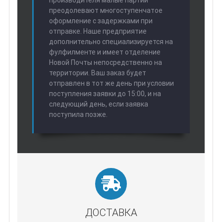
производителя малые партии
преодолевают многоступенчатое
оформление с задержками при
отправке. Наше предприятие
дополнительно специализируется на
фулфилменте и имеет отделение
Новой Почты непосредственно на
территории. Ваш заказ будет
отправлен в тот же день при условии
поступления заявки до 15:00, и на
следующий день, если заявка
поступила позже.
ДОСТАВКА