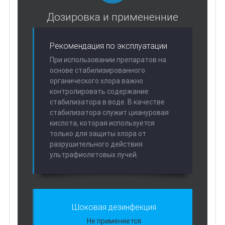
Дозировка и примененние
Рекомендация по эксплуатации
При использовании препаратов на
основе стабилизированного
органического хлора важно
контролировать содержание
стабилизатора в воде. В качестве
стабилизатора служит циануровая
кислота, которая используется
только для защиты хлора от
разрушительного действия
ультрафиолетовых лучей.
Шоковая дезинфекция
Не применяется