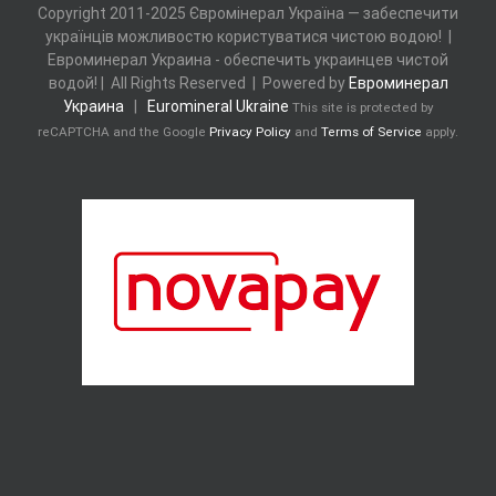
Copyright 2011-2025 Євромінерал Україна — забеспечити
українців можливостю користуватися чистою водою! |
Евроминерал Украина - обеспечить украинцев чистой
водой! | All Rights Reserved | Powered by
Евроминерал
Украина
|
Euromineral Ukraine
This site is protected by
reCAPTCHA and the Google
Privacy Policy
and
Terms of Service
apply.