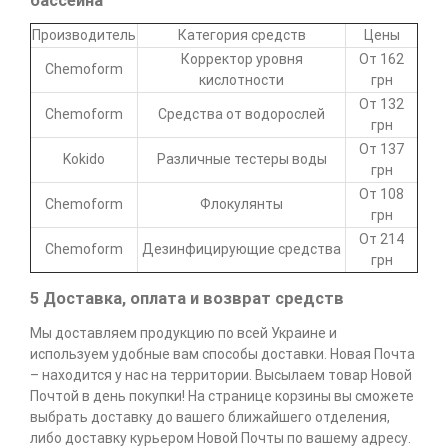
бассейна
Производитель
Категория средств
Цены
Корректор уровня
От 162
Chemoform
кислотности
грн
От 132
Chemoform
Средства от водорослей
грн
От 137
Kokido
Различные тестеры воды
грн
От 108
Chemoform
Флокулянты
грн
От 214
Chemoform
Дезинфицирующие средства
грн
5 Доставка, оплата и возврат средств
Мы доставляем продукцию по всей Украине и
используем удобные вам способы доставки. Новая Почта
– находится у нас на территории. Высылаем товар Новой
Почтой в день покупки! На странице корзины вы сможете
выбрать доставку до вашего ближайшего отделения,
либо доставку курьером Новой Почты по вашему адресу.