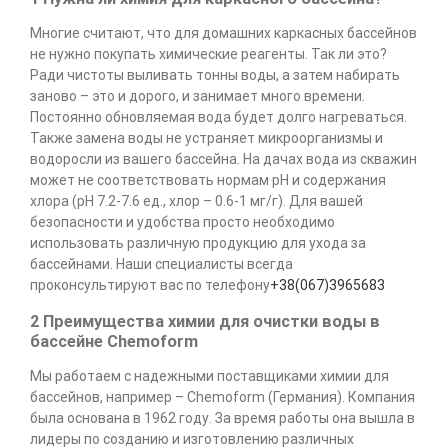
Многие считают, что для домашних каркасных бассейнов
не нужно покупать химические реагенты. Так ли это?
Ради чистоты выливать тонны воды, а затем набирать
заново – это и дорого, и занимает много времени.
Постоянно обновляемая вода будет долго нагреваться.
Также замена воды не устраняет микроорганизмы и
водоросли из вашего бассейна. На дачах вода из скважин
может не соответствовать нормам pH и содержания
хлора (pH 7.2-7.6 ед., хлор – 0.6-1 мг/г). Для вашей
безопасности и удобства просто необходимо
использовать различную продукцию для ухода за
бассейнами. Наши специалисты всегда
проконсультируют вас по телефону
+38(067)3965683
2 Преимущества химии для очистки воды в
бассейне Chemoform
Мы работаем с надежными поставщиками химии для
бассейнов, например – Chemoform (Германия). Компания
была основана в 1962 году. За время работы она вышла в
лидеры по созданию и изготовлению различных