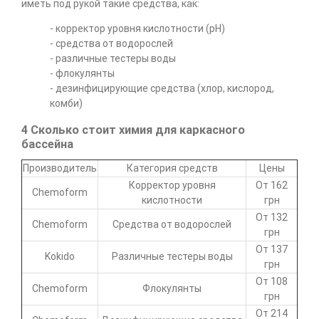
иметь под рукой такие средства, как:
- корректор уровня кислотности (pH)
- средства от водорослей
- различные тестеры воды
- флокулянты
- дезинфицирующие средства (хлор, кислород,
комби)
4 Сколько стоит химия для каркасного
бассейна
Производитель
Категория средств
Цены
Корректор уровня
От 162
Chemoform
кислотности
грн
От 132
Chemoform
Средства от водорослей
грн
От 137
Kokido
Различные тестеры воды
грн
От 108
Chemoform
Флокулянты
грн
От 214