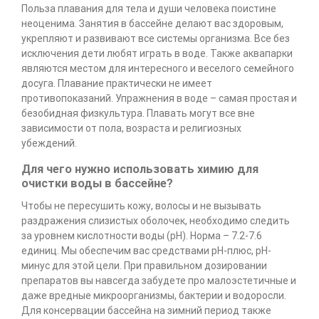
Польза плавания для тела и души человека поистине
неоценима. Занятия в бассейне делают вас здоровым,
укрепляют и развивают все системы организма. Все без
исключения дети любят играть в воде. Также аквапарки
являются местом для интересного и веселого семейного
досуга. Плавание практически не имеет
противопоказаний. Упражнения в воде – самая простая и
безобидная физкультура. Плавать могут все вне
зависимости от пола, возраста и религиозных
убеждений.
Для чего нужно использовать химию для
очистки воды в бассейне?
Чтобы не пересушить кожу, волосы и не вызывать
раздражения слизистых оболочек, необходимо следить
за уровнем кислотности воды (pH). Норма – 7.2-7.6
единиц. Мы обеспечим вас средствами pH-плюс, pH-
минус для этой цели. При правильном дозировании
препаратов вы навсегда забудете про малоэстетичные и
даже вредные микроорганизмы, бактерии и водоросли.
Для консервации бассейна на зимний период также