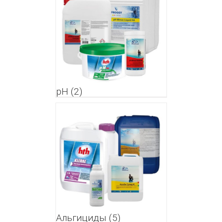
pH
(2)
Альгициды
(5)