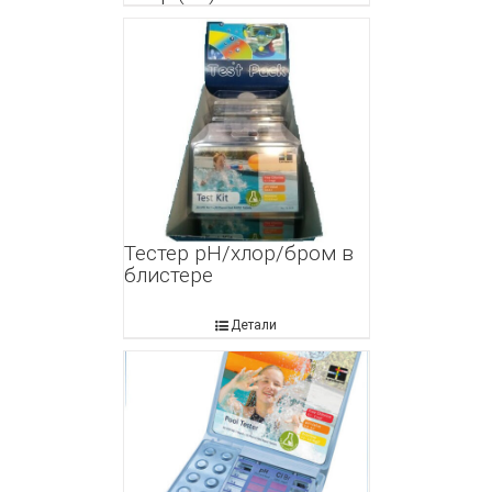
Тестер рН/хлор/бром в
блистере
Детали