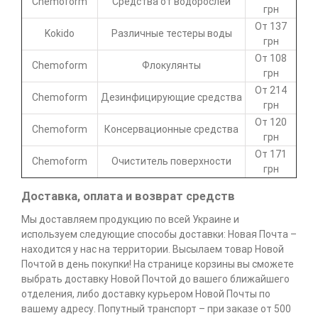
Chemoform
Средства от водорослей
грн
От 137
Kokido
Различные тестеры воды
грн
От 108
Chemoform
Флокулянты
грн
От 214
Chemoform
Дезинфицирующие средства
грн
От 120
Chemoform
Консервационные средства
грн
От 171
Chemoform
Очиститель поверхности
грн
Доставка, оплата и возврат средств
Мы доставляем продукцию по всей Украине и
используем следующие способы доставки: Новая Почта –
находится у нас на территории. Высылаем товар Новой
Почтой в день покупки! На странице корзины вы сможете
выбрать доставку Новой Почтой до вашего ближайшего
отделения, либо доставку курьером Новой Почты по
вашему адресу. Попутный транспорт – при заказе от 500