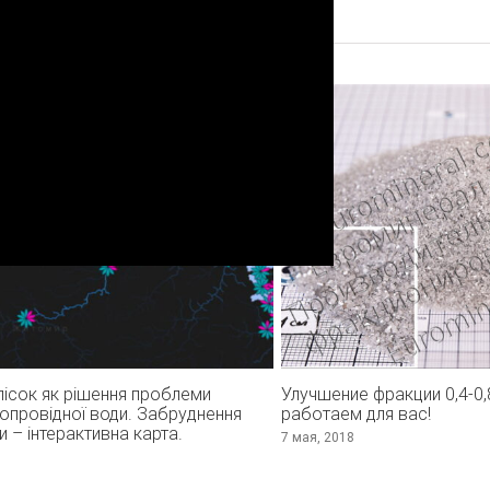
ісок як рішення проблеми
Улучшение фракции 0,4-0,
опровідної води. Забруднення
работаем для вас!
и – інтерактивна карта.
7 мая, 2018