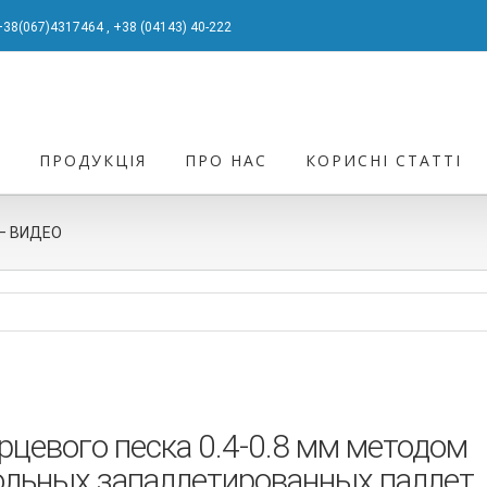
+38(067)4317464
,
+38 (04143) 40-222
А
ПРОДУКЦІЯ
ПРО НАС
КОРИСНІ СТАТТІ
 – ВИДЕО
рцевого песка 0.4-0.8 мм методом
ольных запаллетированных паллет.