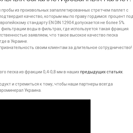
ли пробы из произвольных запаллетированных стретчем паллет с
подтвердил качество, которым мы по праву гордимся: процент по
 европейскому стандарту EN DIN 12904 допускается не более 5%.
 фильтрации воды в фильтрах, где используется такая фракция
етственностью заявляем, что такое высокое качество песка
где в Украине.
ризнательность своим клиентам за длительное сотрудничество!
го песка из фракции 0,4-0,8 мм в наших
предыдущих статьях
.
дукт и стремиться к тому, чтобы наши партнеры всегда
вроминерал Украина.