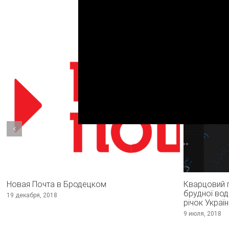
Похожие проекты
Новая Почта в Бродецком
Кварцовий п
брудної вод
19 декабря, 2018
річок Україн
9 июля, 2018