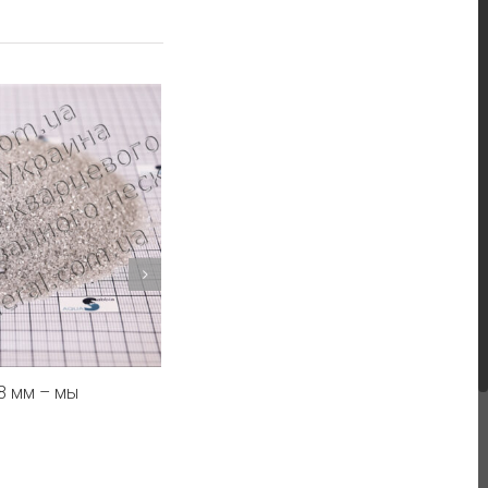
Евроминерал Украина в утреннем шоу н
канале “Житомир”
24 апреля, 2018
8 мм – мы