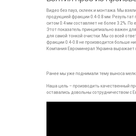
Видео без пауз, склеек и монтажа. Мы взя
продукцией фракции 0.4-0.8 мм.
Результат 
ситом 0.4 мм составляет не более 3.2%. По
Этот показатель принципиально важен для
для самой тонкой очистки. Мы со всей отв
фракции 0.4-0.8 не производится больше ни
Компания Евроминерал Украина выражает п
Ранее мы уже поднимали тему
выноса мелко
Наша цель – производить качественный про
оставались довольны сотрудничеством с Е