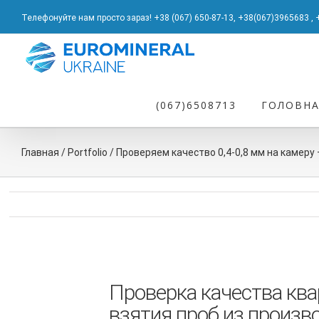
Skip
Телефонуйте нам просто зараз! +38 (067) 650-87-13
,
+38(067)3965683
,
to
content
Результат
поиска:
(067)6508713
ГОЛОВН
Главная
/
Portfolio
/
Проверяем качество 0,4-0,8 мм на камеру
Проверка качества ква
взятия проб из произв