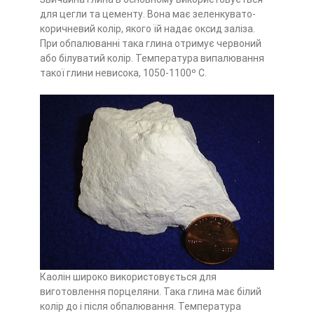
для цегли та цементу. Вона має зеленкувато-
коричневий колір, якого їй надає оксид заліза.
При обпалюванні така глина отримує червоний
або білуватий колір. Температура випалювання
такої глини невисока, 1050-1100º С.
Каолін широко використовується для
виготовлення порцеляни. Така глина має білий
колір до і після обпалювання. Температура