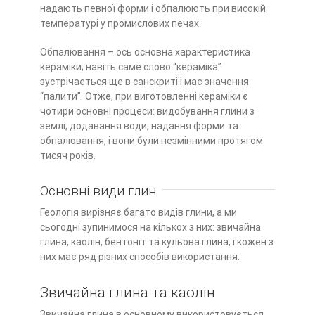
надають певної форми і обпалюють при високій
температурі у промислових печах.
Обпалювання – ось основна характеристика
кераміки; навіть саме слово “кераміка”
зустрічається ще в санскриті і має значення
“палити”. Отже, при виготовленні кераміки є
чотири основні процеси: видобування глини з
землі, додавання води, надання форми та
обпалювання, і вони були незмінними протягом
тисяч років.
Основні види глин
Геологія вирізняє багато видів глини, а ми
сьогодні зупинимося на кількох з них:
звичайна
глина, каолін, бентоніт та кульова глина, і кожен з
них має ряд різних способів використання.
Звичайна глина та каолін
Звичайна глина в основному використовується