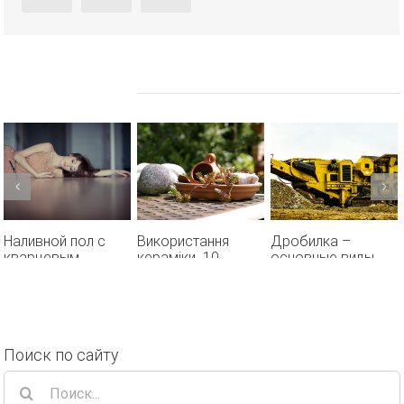
Похожие проекты
Наливной пол с
Використання
Дробилка –
кварцевым
кераміки. 10
основные виды.
песком своими
способів
Дробим все – от
руками.
використання, про
кварцевого песка
які ви не знали
до зерна.
14 января, 2019
4 декабря, 2018
23 ноября, 2018
Поиск по сайту
Результат
поиска: