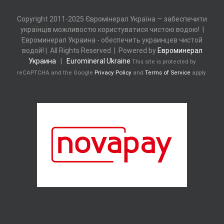
Copyright 2011-2025 Євромінерал Україна — забеспечити
українців можливостю користуватися чистою водою! |
Евроминерал Украина - обеспечить украинцев чистой
водой! | All Rights Reserved | Powered by
Евроминерал
Украина
|
Euromineral Ukraine
This site is protected by
reCAPTCHA and the Google
Privacy Policy
and
Terms of Service
apply.