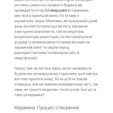
цегляно-цементно-скляного будинку ви
прокидаєтеся під бій
кварцового
годинника,
миєтеся в кахельній ванні, п’єте каву з
керамічних чашок. Можливо, ви працювали цілий
день за комп’ютером (що містить керамічні
електронні компоненти, такі як мікрочіпи,
конденсатори, резистори), потім повернулися
додому і з келихом вина готували вечерю на
керамічній плиті та сиділи перед
рідкокристалічним телевізором (або зі
смартфоном).
Перед тим, як лягти в ліжко, ви встановлюєте
будильник на кварцовому годиннику, щоб завтра
все повторилося знову. Хоча це й не зовсім
очевидно, але ми живемо в керамічному світі, так
само, як і решта люди вже тисячі років. Але що ж
таке ця кераміка?
Кераміка. Процес створення