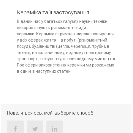
Кераміка та її застосування
В даний час у багатьох галузях науки і техніки
використовують різноманітні види
кераміки. Кераміка отримала широке поширення
у всіх сферах життя – в побуті (різноманітний
посуд), будівництві (цегла, черепиця, труби), в
техніці, на залізничному, водному і повітряному
транспорті, в скульптурі і прикладному мистецтві.
Про сфери використання кераміки ми розкажемо
в одній із наступних статей.
Поделиться ссылкой, выберите способ!
facebook
twitter
linkedin