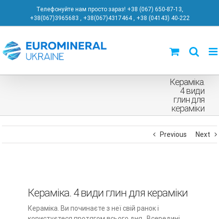
Skip
Телефонуйте нам просто зараз! +38 (067) 650-87-13
,
to
+38(067)3965683
,
+38(067)4317464
,
+38 (04143) 40-222
content
Кераміка.
4 види
глин для
кераміки
Previous
Next
Кераміка. 4 види глин для кераміки
Кераміка. Ви починаєте з неї свій ранок і
користуєтеся протягом всього дня. Всередині