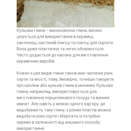
Кульова глина – високоякісна глина, високо
цінується для використання в кераміці,
сантехніці, настінній плитці та плитці для підлоги.
Вона дуже пластична та легко обпалюється.
Часто додається до каоліну для виготовлення
керамічних виробів.
Кожен з цих видів глини також має численні різні
сорти та якості, тому, ймовірно, точніше говорити
про каоліни або кульові глини в множині. Кульова
глина, наприклад, використовується для
виготовлення порцелянового посуду та ванних
кімнат. Але навіть у межах одного кар’єру, де
видобувають таку глину, з різних пластів можна
видобути різні сорти і зберігати їх потрібно
окремо в залежності від кінцевого способу
використання.